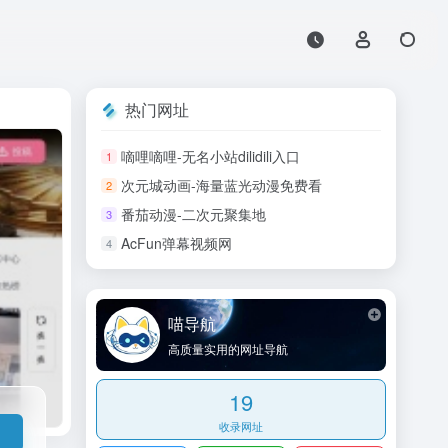
热门网址
嘀哩嘀哩-无名小站dilidili入口
1
次元城动画-海量蓝光动漫免费看
2
番茄动漫-二次元聚集地
3
AcFun弹幕视频网
4
喵导航
高质量实用的网址导航
19
收录网址