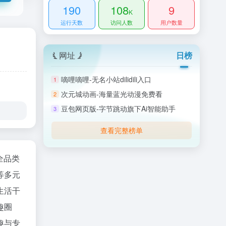
190
108
9
K
运行天数
访问人数
用户数量
网址
日榜
嘀哩嘀哩-无名小站dilidili入口
1
次元城动画-海量蓝光动漫免费看
2
豆包网页版-字节跳动旗下Ai智能助手
3
查看完整榜单
全品类
等多元
生活干
趣圈
趣与专